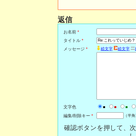
返信
お名前
*
タイトル
*
メッセージ
*
絵文字
絵文字
文字色
■
■
■
編集/削除キー
*
（半角
確認ボタンを押して、次
し