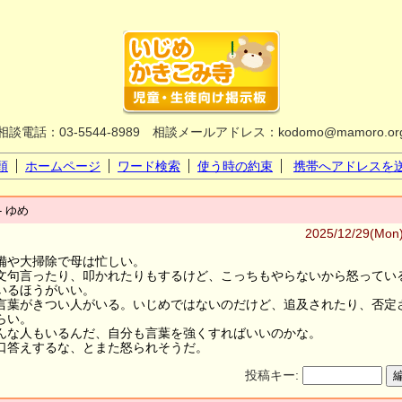
相談電話：03-5544-8989 相談メールアドレス：kodomo@mamoro.or
頭
ホームページ
ワード検索
使う時の約束
携帯へアドレスを
- ゆめ
2025/12/29(Mon)
備や大掃除で母は忙しい。
文句言ったり、叩かれたりもするけど、こっちもやらないから怒ってい
いるほうがいい。
言葉がきつい人がいる。いじめではないのだけど、追及されたり、否定
らい。
んな人もいるんだ、自分も言葉を強くすればいいのかな。
口答えするな、とまた怒られそうだ。
投稿キー:
編