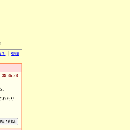
g
送る
管理
 09:35:28
る。
されたり
集 / 削除