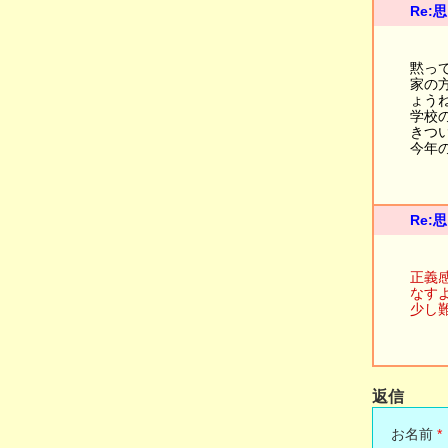
Re:
黙っ
家の
ょう
学校
きつ
今年
Re:
正義
なす
少し
返信
お名前
*