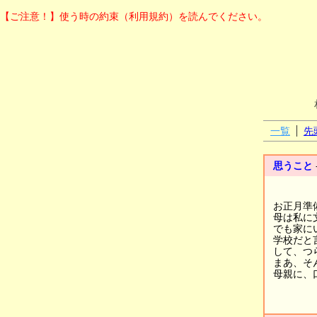
【ご注意！】使う時の約束（利用規約）を読んでください。
一覧
先
思うこと
お正月準
母は私に
でも家に
学校だと
して、つ
まあ、そ
母親に、