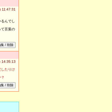
 11:47:31
いるんでし
って言葉の
集 / 削除
 14:35:13
定したりけ
か？
集 / 削除