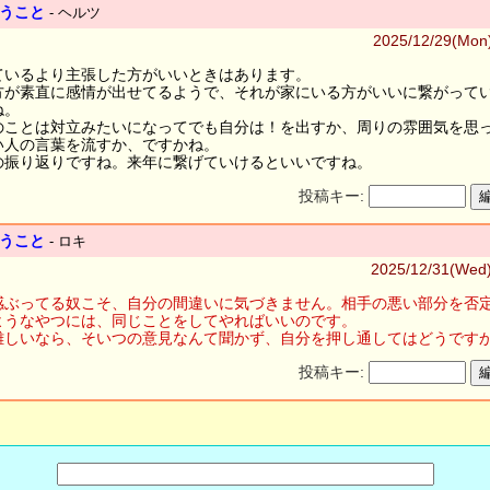
思うこと
- ヘルツ
2025/12/29(Mon)
ているより主張した方がいいときはあります。
方が素直に感情が出せてるようで、それが家にいる方がいいに繋がって
ね。
のことは対立みたいになってでも自分は！を出すか、周りの雰囲気を思
い人の言葉を流すか、ですかね。
の振り返りですね。来年に繋げていけるといいですね。
投稿キー:
編
思うこと
- ロキ
2025/12/31(Wed)
感ぶってる奴こそ、自分の間違いに気づきません。相手の悪い部分を否
ようなやつには、同じことをしてやればいいのです。
難しいなら、そいつの意見なんて聞かず、自分を押し通してはどうです
投稿キー:
編