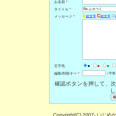
お名前
*
タイトル
*
メッセージ
*
絵文字
絵文字
文字色
■
■
■
編集/削除キー
*
（半角
確認ボタンを押して、次
し
Copyright(C) 2007- い