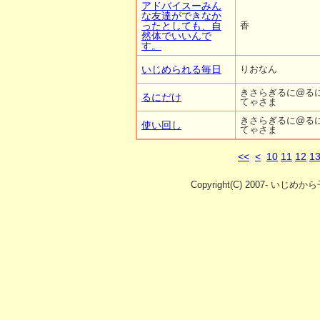
アドバイスーみん
な友達ができなか
ったとしても、自
香
然体でいいんで
す。
いじめられる毎日
りおなん
きさらぎるに@る
るにだけ
てゃさま
きさらぎるに@る
使い回し
てゃさま
<<
<
10
11
12
1
Copyright(C) 2007- いじめか