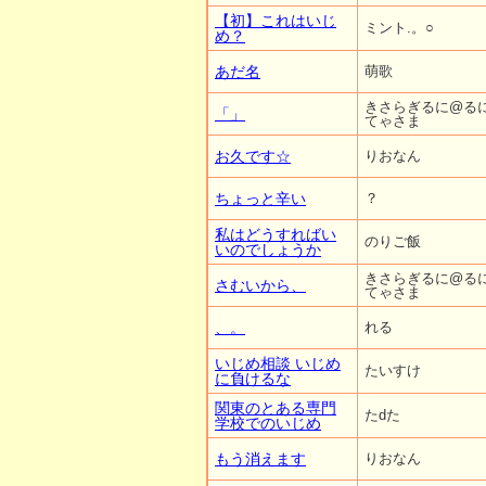
【初】これはいじ
ミント.。○
め？
あだ名
萌歌
きさらぎるに@る
「」
てゃさま
お久です☆
りおなん
ちょっと辛い
？
私はどうすればい
のりご飯
いのでしょうか
きさらぎるに@る
さむいから、
てゃさま
、。
れる
いじめ相談 いじめ
たいすけ
に負けるな
関東のとある専門
たdた
学校でのいじめ
もう消えます
りおなん