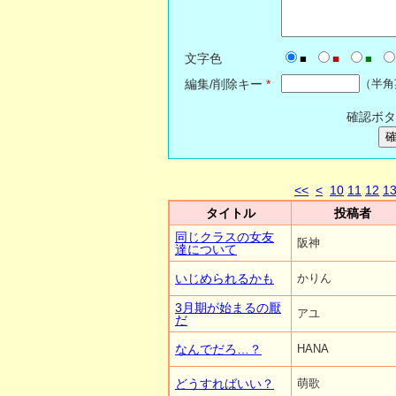
文字色
■
■
■
編集/削除キー
*
（半角
確認ボタ
<<
<
10
11
12
1
タイトル
投稿者
同じクラスの女友
阪神
達について
いじめられるかも
かりん
3月期が始まるの厭
アユ
だ
なんでだろ…？
HANA
どうすればいい？
萌歌