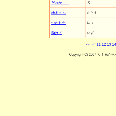
だれか、、
犬
ゆるさん
からす
つかれた
ゆぅ
助けて
いず
<<
<
11
12
13
1
Copyright(C) 2007- いじめか