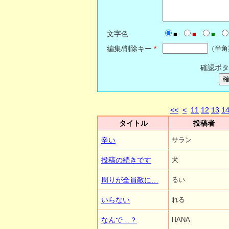
文字色
■
■
■
編集/削除キー
*
（半角
確認ボタ
<<
<
11
12
13
1
タイトル
投稿者
辛い
サラン
投稿の続きです
犬
周りが全員敵に…
るい
いらない
れる
なんで…？
HANA