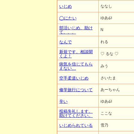
いじめ
ななし
◯にたい
ゆあ໒꒱
部活いじめ、助け
N
て、、、
なんで
れる
新規です。相談聞
♡ るな ♡
くよ！
病気を信じてもら
みう
えない…
空手柔道いじめ
さいたま
修学旅行について
あーちゃん
辛い
ゆあ໒꒱
投稿失礼します。
ここな
助けてください。
いじめられている
雪乃