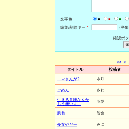
文字色
■
■
■
編集/削除キー
*
（半角
確認ボタ
<<
<
タイトル
投稿者
エマさんが?
水月
ごめん
さわ
生きる意味なんか
羽愛
もう無いよ。
肌着
智也
長女やだー
みに