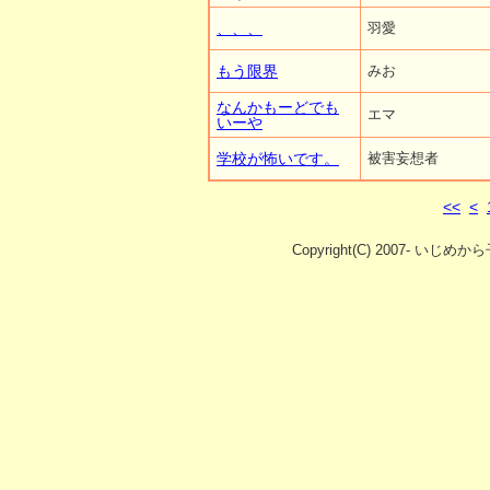
、、、
羽愛
もう限界
みお
なんかもーどでも
エマ
いーや
学校が怖いです。
被害妄想者
<<
<
Copyright(C) 2007- いじめか