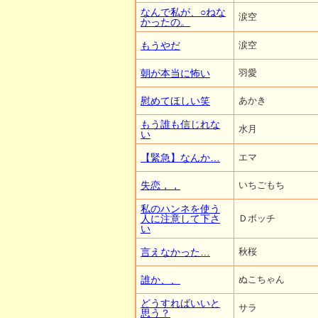
なんで私が、○ねな
涙空
かったの。
もうやだ
涙空
朝が本当に怖い
羽愛
慰めてほしい笑
あかき
もう誰も信じれな
水月
い
【緊急】なんか…
エマ
失恋，，
いちごもち
私のハンネを使う
人に注意して下さ
Ｄボッチ
い
言えなかった…
秋桜
誰か、、
ぬこちゃん
どうすればいいと
サラ
思う？